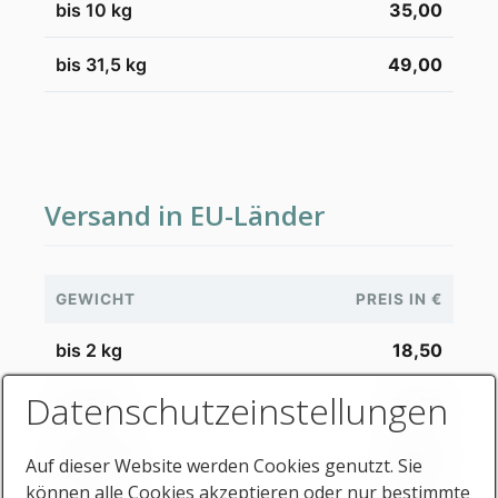
bis 10 kg
35,00
bis 31,5 kg
49,00
Versand in EU-Länder
GEWICHT
PREIS IN €
bis 2 kg
18,50
Datenschutzeinstellungen
bis 5 kg
24,50
bis 10 kg
36,00
Auf dieser Website werden Cookies genutzt. Sie
können alle Cookies akzeptieren oder nur bestimmte