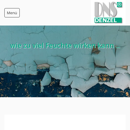
Menü
Startseite
wie zu viel Feuchte wirken kann ...
Feuchte-Messgeräte
Zulassung / Anerkennnung
Freigabe / Freistellung / Bedenken
Feuchteschutz-Anleitung
gerichtliche 'Anerkennung'
DNS-Messtechnik
Prüfberichte
Messmethoden Vergleich
Alte G-812 Messgeräte