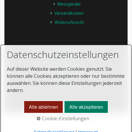
Messgeräte
Versandkosten
Widerrufsrecht
Datenschutzeinstellungen
IMPRESSUM
DATENSCHUTZ
Auf dieser Website werden Cookies genutzt. Sie
BARRIEREFREIHEIT
können alle Cookies akzeptieren oder nur bestimmte
AGB
auswählen. Sie können diese Einstellungen jederzeit
SUCHE
ändern.
© 2026 DNS-DENZEL NATURSTEIN-SCHUTZ GMBH |
PREMIUM NATURSTEINSCHUTZ
Alle ablehnen
Alle akzeptieren
Cookie-Einstellungen
Datenschutzerklärung
|
Impressum