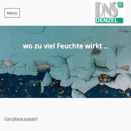
Menü
Startseite
wo zu viel Feuchte wirkt ...
Feuchte-Messgeräte
Baustoff-Feuchte
Kauf im Shop
Warenkorb
AGB
Widerrufsbelehrung
Versandkosten
Geräteauswahl
Kontakt